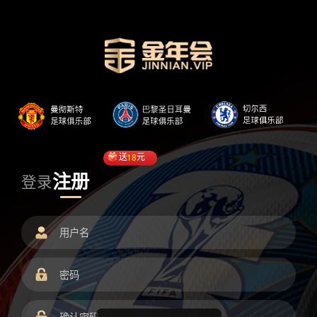
送
18
元
注册
登录