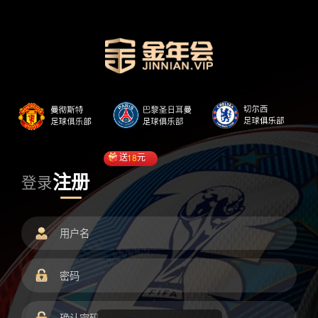
送
18
元
注册
登录